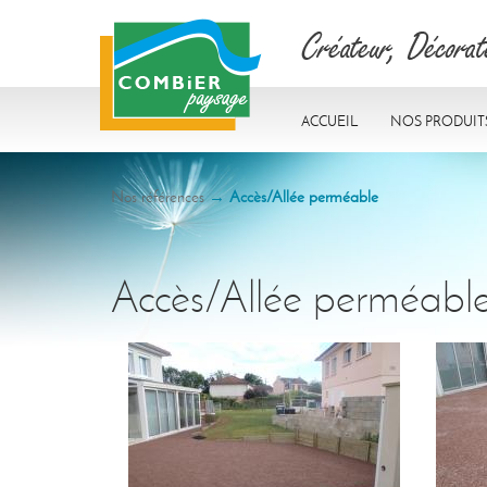
Accueil
Nos produit
Nos références
→
Accès/Allée perméable
Accès/Allée perméabl