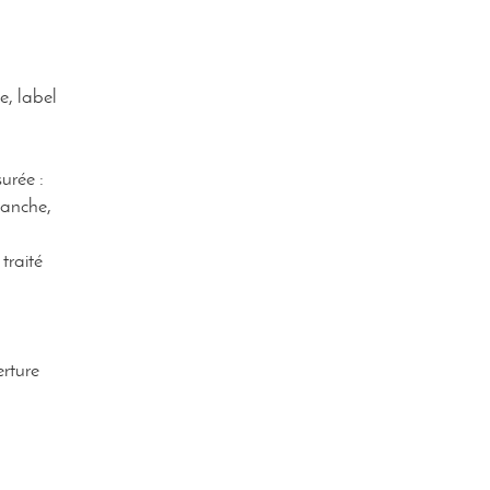
e, label
urée :
tanche,
traité
rture