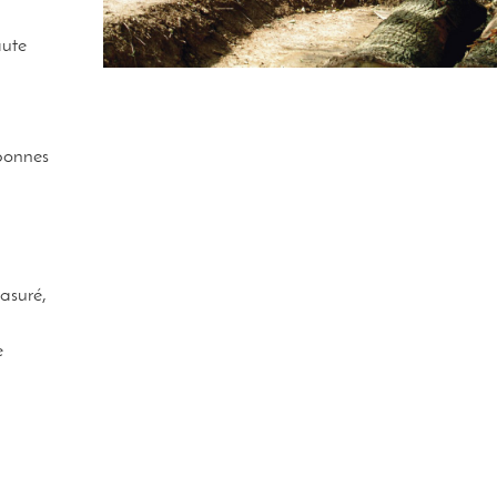
aute
bonnes
lasuré,
e